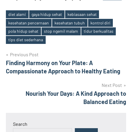
diet alami
gaya hidup sehat
kebiasaan sehat
kesehatan pencernaan
kesehatan tubuh
kontrol diri
Tags
pola hidup sehat
stop ngemil malam
tidur berkualitas
tips diet sederhana
Post
Previous Post
Finding Harmony on Your Plate: A
navigation
Compassionate Approach to Healthy Eating
Next Post
Nourish Your Days: A Kind Approach to
Balanced Eating
Search